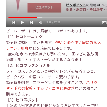
ピコレーザーには、照射モードが３つあります。
【1】
ピコトーニング
顔全体に照射していきます。
薄いシミや浅い層にあるメ
ラニン、肝斑
などを治療で使用します。
1度の治療では効果は少し弱いため、5回ほどの複数回
治療することで肌のトーンが明るくなります。
【2】
ピコフラクショナル
フォーカスレンズという特殊なレンズを装着すると、
ピークパワーの強いレーザーに変わります。
顔全体を刺激しコラーゲン生成を促すことで、
ハリツ
ヤ・毛穴の収縮・小ジワ・ニキビ跡改善
などの効果が
期待できます。
【3】
ピコスポット
上記の照射方法の約10倍とかなり強いエネルギーで照