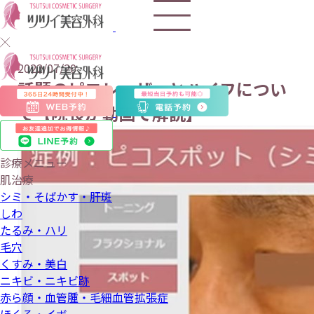
2022/07/20
話題のピコレーザーとハイフについ
て【院長が動画で解説】
診療メニュー
肌治療
シミ・そばかす・肝斑
しわ
たるみ・ハリ
毛穴
くすみ・美白
ニキビ・ニキビ跡
赤ら顔・血管腫・毛細血管拡張症