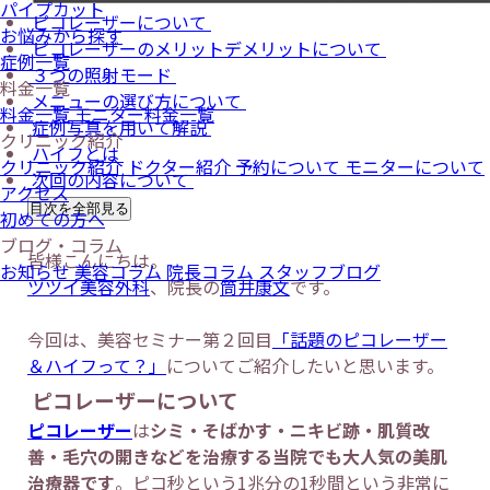
パイプカット
ピコレーザーについて
お悩みから探す
ピコレーザーのメリットデメリットについて
症例一覧
３つの照射モード
料金一覧
メニューの選び方について
料金一覧
モニター料金一覧
症例写真を用いて解説
クリニック紹介
ハイフとは
クリニック紹介
ドクター紹介
予約について
モニターについて
次回の内容について
アクセス
目次を全部見る
初めての方へ
ブログ・コラム
皆様こんにちは。
お知らせ
美容コラム
院長コラム
スタッフブログ
ツツイ美容外科
、院長の
筒井康文
です。
今回は、美容セミナー第２回目
「話題のピコレーザー
＆ハイフって？」
についてご紹介したいと思います。
ピコレーザーについて
ピコレーザー
は
シミ・そばかす・ニキビ跡・肌質改
善・毛穴の開きなどを治療する当院でも大人気の美肌
治療器です
。ピコ秒という1兆分の1秒間という非常に