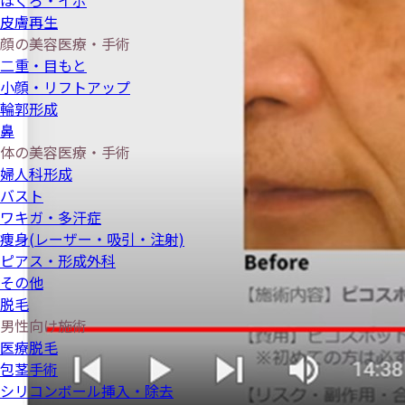
ほくろ・イボ
皮膚再生
顔の美容医療・手術
二重・目もと
小顔・リフトアップ
輪郭形成
鼻
体の美容医療・手術
婦人科形成
バスト
ワキガ・多汗症
痩身(レーザー・吸引・注射)
ピアス・形成外科
その他
脱毛
男性向け施術
医療脱毛
包茎手術
シリコンボール挿入・除去