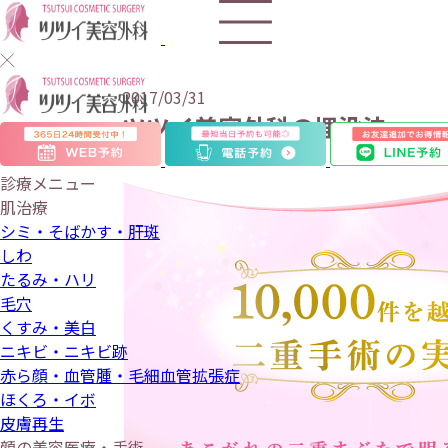
2017/03/31
ツツイ美容外科の埋没法
診療メニュー
肌治療
シミ・そばかす・肝斑
しわ
たるみ・ハリ
毛穴
くすみ・美白
ニキビ・ニキビ跡
赤ら顔・血管腫・毛細血管拡張症
ほくろ・イボ
皮膚再生
顔の美容医療・手術