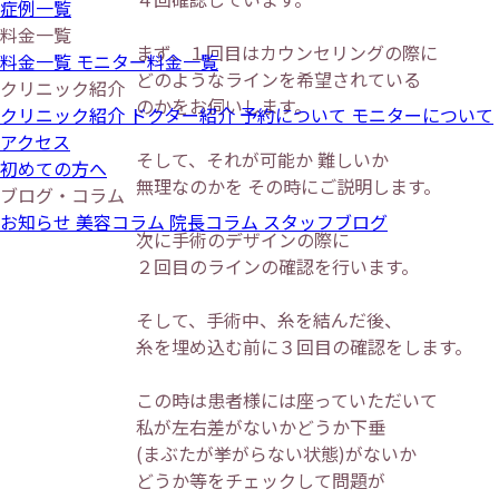
症例一覧
料金一覧
まず、１回目はカウンセリングの際に
料金一覧
モニター料金一覧
どのようなラインを希望されている
クリニック紹介
のかをお伺いします。
クリニック紹介
ドクター紹介
予約について
モニターについて
アクセス
そして、それが可能か 難しいか
初めての方へ
無理なのかを その時にご説明します。
ブログ・コラム
お知らせ
美容コラム
院長コラム
スタッフブログ
次に手術のデザインの際に
２回目のラインの確認を行います。
そして、手術中、糸を結んだ後、
糸を埋め込む前に３回目の確認をします。
この時は患者様には座っていただいて
私が左右差がないかどうか下垂
(まぶたが挙がらない状態)がないか
どうか等をチェックして問題が