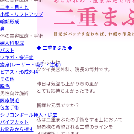
二重・目もと
小顔・リフトアップ
輪郭形成
鼻
体の美容医療・手術
婦人科形成
◆ 二重まぶた ◆
バスト
ワキガ・多汗症
こんにちは。
痩身(レーザー・吸引・注射)
ツツイ美容外科、院長の筒井です。
ピアス・形成外科
その他
昨日は気温も上がり春の風が
脱毛
とても気持ちよかったです。
男性向け施術
医療脱毛
皆様お元気ですか？
包茎手術
シリコンボール挿入・除去
私は二重まぶたの手術をする上において
パイプカット
患者様の希望される二重のラインを
お悩みから探す
４回確認しています。