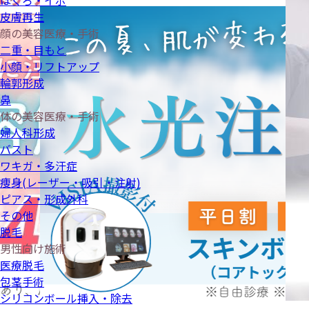
ほくろ・イボ
皮膚再生
顔の美容医療・手術
二重・目もと
小顔・リフトアップ
輪郭形成
鼻
体の美容医療・手術
婦人科形成
バスト
ワキガ・多汗症
痩身(レーザー・吸引・注射)
ピアス・形成外科
その他
脱毛
男性向け施術
医療脱毛
包茎手術
シリコンボール挿入・除去