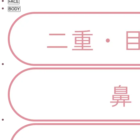
FACE
BODY