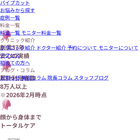
パイプカット
お悩みから探す
症例一覧
料金一覧
料金一覧
モニター料金一覧
クリニック紹介
創業37年
クリニック紹介
ドクター紹介
予約について
モニターについて
アクセス
安心の実績
初めての方へ
ブログ・コラム
累計利用者数
お知らせ
美容コラム
院長コラム
スタッフブログ
8万人以上
※2026年2月時点
顔から身体まで
トータルケア