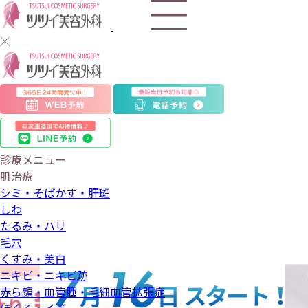
ツ
ツ
イ
美
診療メニュー
肌治療
容
シミ・そばかす・肝斑
しわ
外
たるみ・ハリ
毛穴
科
くすみ・美白
ニキビ・ニキビ跡
赤ら顔・血管腫・毛細血管拡張症