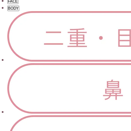
FACE
BODY