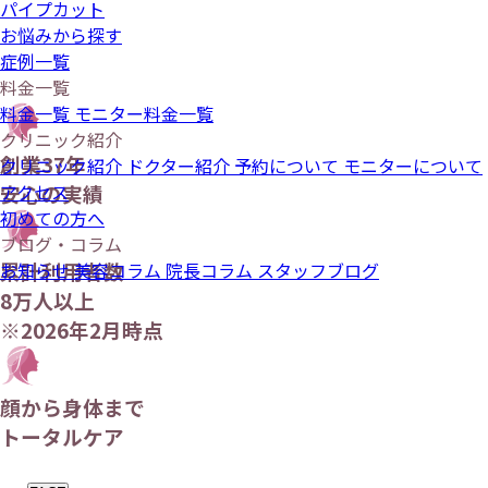
パイプカット
お悩みから探す
症例一覧
料金一覧
料金一覧
モニター料金一覧
クリニック紹介
創業37年
クリニック紹介
ドクター紹介
予約について
モニターについて
アクセス
安心の実績
初めての方へ
ブログ・コラム
累計利用者数
お知らせ
美容コラム
院長コラム
スタッフブログ
8万人以上
※2026年2月時点
顔から身体まで
トータルケア