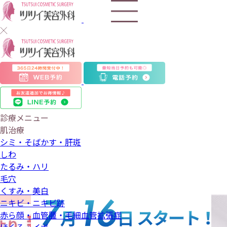
ツ
ツ
イ
美
診療メニュー
肌治療
容
シミ・そばかす・肝斑
しわ
外
たるみ・ハリ
毛穴
科
くすみ・美白
ニキビ・ニキビ跡
赤ら顔・血管腫・毛細血管拡張症