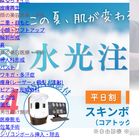
ほくろ・イボ
皮膚再生
顔の美容医療・手術
二重・目もと
小顔・リフトアップ
輪郭形成
鼻
体の美容医療・手術
婦人科形成
バスト
ワキガ・多汗症
痩身(レーザー・吸引・注射)
ピアス・形成外科
その他
脱毛
男性向け施術
医療脱毛
包茎手術
シリコンボール挿入・除去