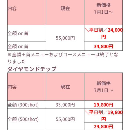
新価格
内容
現在
7月1日～
＼平日割／
24,800
全顔 or 首
円
55,000円
全顔 or 首
34,800円
※全顔＋首メニューおよびコースメニューは終了とな
りました
ダイヤモンドチップ
新価格
内容
現在
7月1日～
全顔 (300shot)
33,000円
19,800円
＼平日割／
19,800
全顔 (500shot)
55,000円
円
29,800円