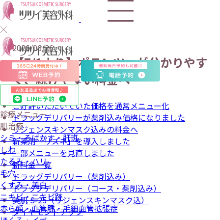
2026/06/26
【7/1より】ポテンツァが分かりやす
く、続けやすい料金へ
今回の主な変更点
ご好評いただいていた価格を通常メニュー化
診療メニュー
ドラッグデリバリーが薬剤込み価格になりました
肌治療
リジェンスキンマスク込みの料金へ
シミ・そばかす・肝斑
新薬剤「リズネ」を導入しました
しわ
一部メニューを見直しました
たるみ・ハリ
新料金一覧
毛穴
ドラッグデリバリー（薬剤込み）
くすみ・美白
ドラッグデリバリー（コース・薬剤込み）
ニキビ・ニキビ跡
美肌 S-25（リジェンスキンマスク込）
赤ら顔・血管腫・毛細血管拡張症
ダイヤモンドチップ