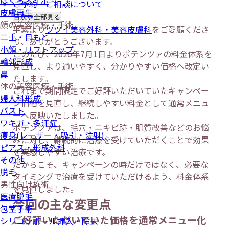
ほくろ・イボ
ご予約・ご相談について
皮膚再生
目次を全部見る
顔の美容医療・手術
平素より
ツツイ美容外科・美容皮膚科
をご愛顧くださ
二重・目もと
り、ありがとうございます。
小顔・リフトアップ
このたび、2026年7月1日よりポテンツァの料金体系を
輪郭形成
見直し、より通いやすく、分かりやすい価格へ改定い
鼻
たします。
体の美容医療・手術
これまで期間限定でご好評いただいていたキャンペー
婦人科形成
ン価格を見直し、継続しやすい料金として通常メニュ
バスト
ーへ反映いたしました。
ワキガ・多汗症
ポテンツァは、毛穴・ニキビ跡・肌質改善などのお悩
痩身(レーザー・吸引・注射)
みに対し、継続的に治療を受けていただくことで効果
ピアス・形成外科
を実感しやすい治療です。
その他
だからこそ、キャンペーンの時だけではなく、必要な
脱毛
タイミングで治療を受けていただけるよう、料金体系
男性向け施術
を見直しました。
医療脱毛
今回の主な変更点
包茎手術
ご好評いただいていた価格を通常メニュー化
シリコンボール挿入・除去