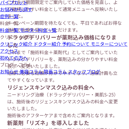
これまで期間限定でご案内していた価格を見直し、よ
パイプカット
り継続しやすい料金として通常メニューへ反映いたし
お悩みから探す
ました。
症例一覧
キャンペーン期間を待たなくても、平日であればお得な
料金一覧
価格で治療を受けていただけます。
料金一覧
モニター料金一覧
ドラッグデリバリーが薬剤込み価格になりま
クリニック紹介
クリニック紹介
ドクター紹介
予約について
モニターについて
した
アクセス
これまで「施術料金＋薬剤代」としてご案内していた
初めての方へ
ドラッグデリバリーを、薬剤込みの分かりやすい料金
ブログ・コラム
表示へ変更いたしました。
お知らせ
美容コラム
院長コラム
スタッフブログ
治療に必要な総額が分かりやすくなり、治療計画も立
てやすくなっています。
リジェンスキンマスク込みの料金へ
ニードリング治療（ドラッグデリバリー・美肌S-25）
は、施術後のリジェンスキンマスク込みの料金へ変更
いたしました。
施術後のアフターケアまで含めたご案内となります。
新薬剤「リズネ」を導入しました