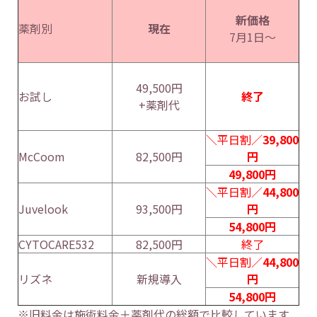
新価格
薬剤別
現在
7月1日～
49,500円
お試し
終了
+薬剤代
＼平日割／
39,800
McCoom
82,500円
円
49,800円
＼平日割／
44,800
Juvelook
93,500円
円
54,800円
CYTOCARE532
82,500円
終了
＼平日割／
44,800
リズネ
新規導入
円
54,800円
※旧料金は施術料金＋薬剤代の総額で比較しています