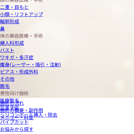
二重・目もと
小顔・リフトアップ
輪郭形成
鼻
体の美容医療・手術
婦人科形成
バスト
ワキガ・多汗症
痩身(レーザー・吸引・注射)
ピアス・形成外科
その他
脱毛
男性向け施術
医療脱毛
施術の流れ
包茎手術
施術の概要・副作用
シリコンボール挿入・除去
メニュー・料金
パイプカット
お悩みから探す