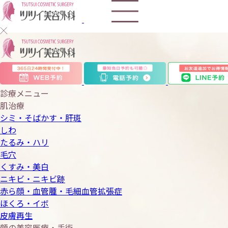
プ
ラ
セ
診療メニュー
肌治療
ン
シミ・そばかす・肝斑
しわ
タ
たるみ・ハリ
毛穴
注
くすみ・美白
ニキビ・ニキビ跡
射
赤ら顔・血管腫・毛細血管拡張症
ほくろ・イボ
皮膚再生
顔の美容医療・手術