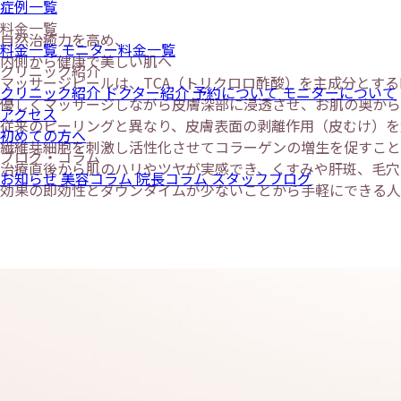
症例一覧
料金一覧
自然治癒力を高め、
料金一覧
モニター料金一覧
内側から健康で美しい肌へ
クリニック紹介
マッサージピールは、TCA（トリクロロ酢酸）を主成分とするP
クリニック紹介
ドクター紹介
予約について
モニターについて
優しくマッサージしながら皮膚深部に浸透させ、お肌の奥から
アクセス
従来のピーリングと異なり、皮膚表面の剥離作用（皮むけ）を
初めての方へ
繊維芽細胞を刺激し活性化させてコラーゲンの増生を促すこと
ブログ・コラム
治療直後から肌のハリやツヤが実感でき、くすみや肝斑、毛穴
お知らせ
美容コラム
院長コラム
スタッフブログ
効果の即効性とダウンタイムが少ないことから手軽にできる人