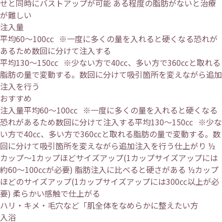
せと同時にバストアップが可能 ある程度の脂肪がないと治療
が難しい
注入量
平均60～100㏄ ※一度に多くの量を入れると硬くなる恐れが
あるため数回に分けて注入する
平均130～150㏄ ※少ない方で40㏄、多い方で360㏄と取れる
脂肪の量で変動する。数回に分けて吸引箇所を変えながら追加
注入を行う
おすすめ
注入量平均60～100㏄ ※一度に多くの量を入れると硬くなる
恐れがあるため数回に分けて注入する平均130～150㏄ ※少な
い方で40㏄、多い方で360㏄と取れる脂肪の量で変動する。数
回に分けて吸引箇所を変えながら追加注入を行う仕上がり ½
カップ～1カップほどサイズアップ(1カップサイズアップには
約60～100㏄が必要) 脂肪注入に比べると硬さがある ½カップ
ほどのサイズアップ(1カップサイズアップには300㏄以上が必
要) 柔らかい感触で仕上がる
ハリ・キメ・毛穴など「肌全体をなめらかに整えたい方
入浴