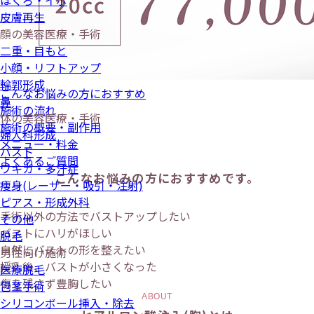
(胸)
ほくろ・イボ
皮膚再生
顔の美容医療・手術
二重・目もと
小顔・リフトアップ
輪郭形成
こんなお悩みの方におすすめ
鼻
施術の流れ
体の美容医療・手術
施術の概要・副作用
婦人科形成
メニュー・料金
バスト
よくあるご質問
ワキガ・多汗症
こんなお悩みの方におすすめです。
痩身(レーザー・吸引・注射)
ピアス・形成外科
手術以外の方法でバストアップしたい
その他
バストにハリがほしい
脱毛
自然にバストの形を整えたい
男性向け施術
授乳後、バストが小さくなった
医療脱毛
傷を残さず豊胸したい
包茎手術
ABOUT
シリコンボール挿入・除去