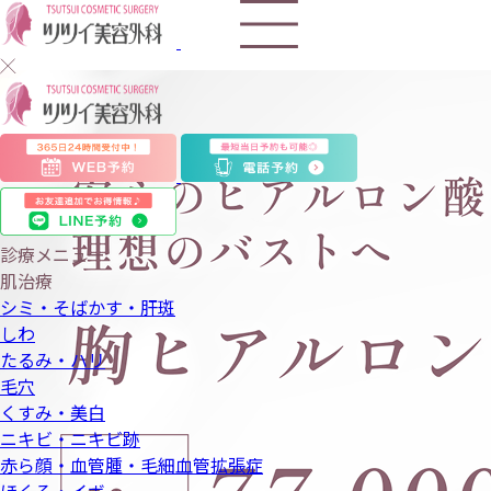
ヒ
ア
ル
ロ
診療メニュー
肌治療
ン
シミ・そばかす・肝斑
しわ
酸
たるみ・ハリ
毛穴
注
くすみ・美白
入
ニキビ・ニキビ跡
赤ら顔・血管腫・毛細血管拡張症