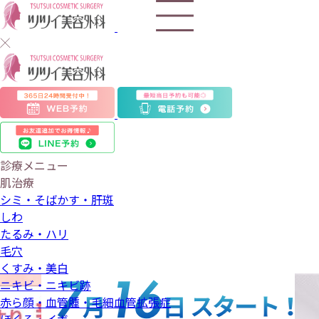
ツ
ツ
イ
美
診療メニュー
肌治療
容
シミ・そばかす・肝斑
しわ
外
たるみ・ハリ
毛穴
科
くすみ・美白
ニキビ・ニキビ跡
赤ら顔・血管腫・毛細血管拡張症