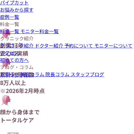
パイプカット
お悩みから探す
症例一覧
料金一覧
料金一覧
モニター料金一覧
クリニック紹介
創業37年
クリニック紹介
ドクター紹介
予約について
モニターについて
アクセス
安心の実績
初めての方へ
ブログ・コラム
累計利用者数
お知らせ
美容コラム
院長コラム
スタッフブログ
8万人以上
※2026年2月時点
顔から身体まで
トータルケア