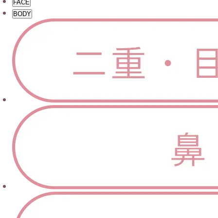
FACE
BODY