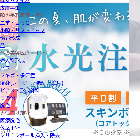
ほくろ・イボ
皮膚再生
顔の美容医療・手術
二重・目もと
小顔・リフトアップ
輪郭形成
鼻
体の美容医療・手術
婦人科形成
バスト
ワキガ・多汗症
痩身(レーザー・吸引・注射)
ピアス・形成外科
その他
脱毛
男性向け施術
医療脱毛
包茎手術
シリコンボール挿入・除去