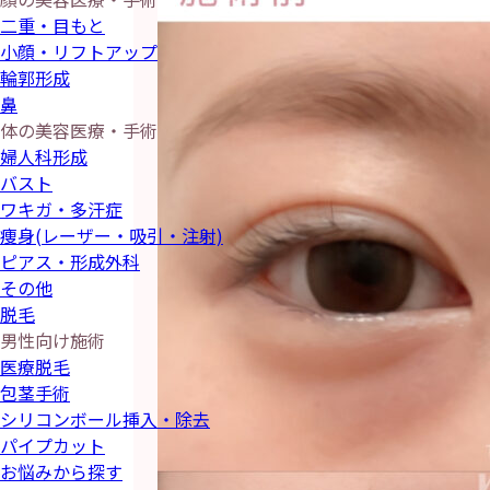
二重・目もと
小顔・リフトアップ
輪郭形成
鼻
体の美容医療・手術
婦人科形成
バスト
ワキガ・多汗症
痩身(レーザー・吸引・注射)
ピアス・形成外科
その他
脱毛
男性向け施術
医療脱毛
包茎手術
シリコンボール挿入・除去
パイプカット
お悩みから探す