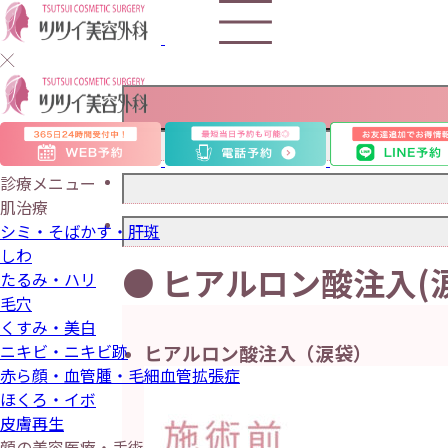
診療メニュー
埋没法
肌治療
ヒアルロン酸注入(目の下のクマ)
脂肪吸引
シミ・そばかす・肝斑
ヒアルロン酸注入(涙袋)
ボトックス
ピコレーザー
ヒアルロン酸
しわ
目頭切開
ヒアルロン酸注入(額・おでこ)
額・こめかみヒアルロン酸注入
● ヒアルロン酸注入(
水光注射
小鼻縮小
たるみ・ハリ
唇ヒアルロン酸
ヒアルロン酸注入(鼻)
乳頭縮小
ポテンツァ
毛穴
乳輪縮小
ビューホット
ほくろ・イボ除去
くすみ・美白
ミラドライ
脂肪吸引
ニキビ・ニキビ跡
ヒアルロン酸注入（涙袋）
脂肪溶解注射
赤ら顔・血管腫・毛細血管拡張症
ほくろ・イボ
皮膚再生
顔の美容医療・手術