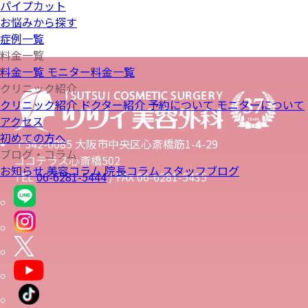
パイプカット
お悩みから探す
症例一覧
料金一覧
料金一覧
モニター料金一覧
クリニック紹介
クリニック紹介
ドクター紹介
予約について
モニターについて
アクセス
初めての方へ
〒542-0085 大阪市中央区心斎橋筋1-4-29
ブログ・コラム
ココテラス心斎橋502
お知らせ
美容コラム
院長コラム
スタッフブログ
TEL
06-6281-5444
/ FAX 06-6281-5435