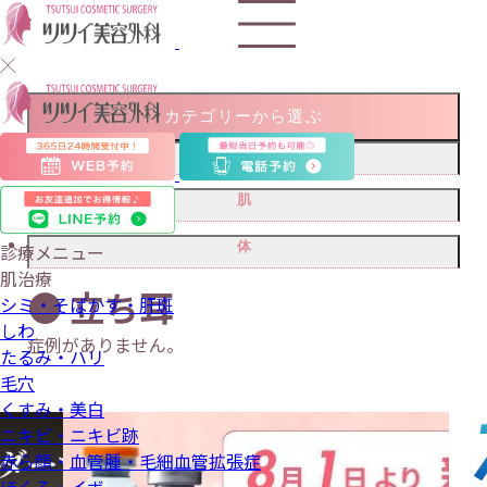
カテゴリーから選ぶ
顔
二重・目もと
肌
埋没法
小顔・リフトアップ
ヒアルロン酸注入(目の下のクマ)
脂肪吸引
シミ・そばかす・肝斑
体
診療メニュー
輪郭形成
ヒアルロン酸注入(涙袋)
ボトックス
ピコレーザー
額・こめかみヒアルロン酸注入
しわ
鼻
肌治療
目頭切開
ヒアルロン酸注入(額・おでこ)
唇ヒアルロン酸
● 立ち耳
水光注射
小鼻縮小
バスト
毛穴
シミ・そばかす・肝斑
ヒアルロン酸注入(鼻)
乳頭縮小
ポテンツァ
ワキガ・多汗症
ほくろ・イボ
しわ
乳輪縮小
ビューホット
ほくろ・イボ除去
症例がありません。
痩身(レーザー・吸引・注射)
たるみ・ハリ
ミラドライ
脂肪吸引
毛穴
脂肪溶解注射
くすみ・美白
ニキビ・ニキビ跡
赤ら顔・血管腫・毛細血管拡張症