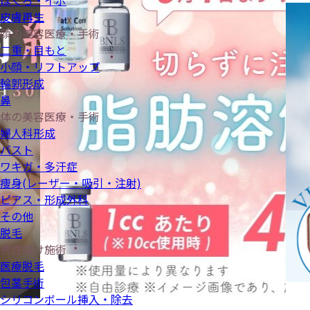
ほくろ・イボ
皮膚再生
顔の美容医療・手術
二重・目もと
小顔・リフトアップ
輪郭形成
鼻
体の美容医療・手術
婦人科形成
バスト
ワキガ・多汗症
痩身(レーザー・吸引・注射)
ピアス・形成外科
その他
脱毛
男性向け施術
医療脱毛
包茎手術
シリコンボール挿入・除去