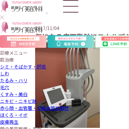
2017/11/04
気になる皮下脂肪にスカルプ
診療メニュー
肌治療
シミ・そばかす・肝斑
しわ
たるみ・ハリ
毛穴
くすみ・美白
ニキビ・ニキビ跡
赤ら顔・血管腫・毛細血管拡張症
ほくろ・イボ
皮膚再生
顔の美容医療・手術