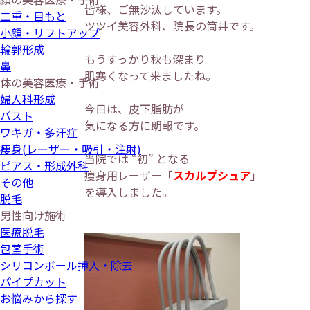
皆様、ご無沙汰しています。
二重・目もと
ツツイ美容外科、院長の筒井です。
小顔・リフトアップ
輪郭形成
もうすっかり秋も深まり
鼻
肌寒くなって来ましたね。
体の美容医療・手術
婦人科形成
今日は、皮下脂肪が
バスト
気になる方に朗報です。
ワキガ・多汗症
痩身(レーザー・吸引・注射)
当院では “初” となる
ピアス・形成外科
痩身用レーザー「
スカルプシュア
」
その他
を導入しました。
脱毛
男性向け施術
医療脱毛
包茎手術
シリコンボール挿入・除去
パイプカット
お悩みから探す