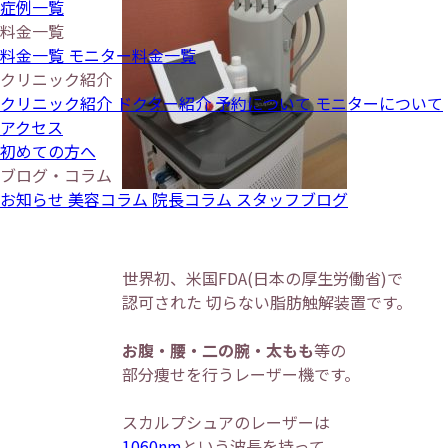
症例一覧
料金一覧
料金一覧
モニター料金一覧
クリニック紹介
クリニック紹介
ドクター紹介
予約について
モニターについて
アクセス
初めての方へ
ブログ・コラム
お知らせ
美容コラム
院長コラム
スタッフブログ
世界初、米国FDA(日本の厚生労働省)で
認可された 切らない脂肪触解装置です。
お腹・腰・二の腕・太もも
等の
部分痩せを行うレーザー機です。
スカルプシュアのレーザーは
1060nm
という波長を持って