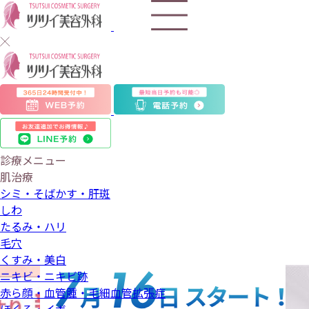
ツ
ツ
イ
美
診療メニュー
肌治療
容
シミ・そばかす・肝斑
しわ
外
たるみ・ハリ
毛穴
科
くすみ・美白
ニキビ・ニキビ跡
赤ら顔・血管腫・毛細血管拡張症