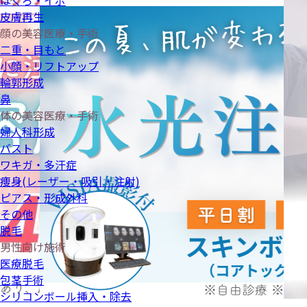
ほくろ・イボ
皮膚再生
顔の美容医療・手術
二重・目もと
小顔・リフトアップ
輪郭形成
鼻
体の美容医療・手術
婦人科形成
バスト
ワキガ・多汗症
痩身(レーザー・吸引・注射)
ピアス・形成外科
その他
脱毛
男性向け施術
医療脱毛
包茎手術
シリコンボール挿入・除去