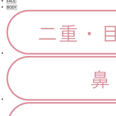
FACE
BODY