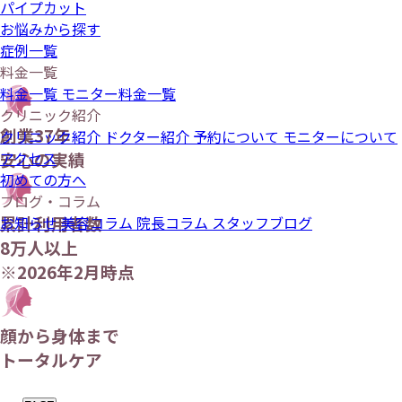
パイプカット
お悩みから探す
症例一覧
料金一覧
料金一覧
モニター料金一覧
クリニック紹介
創業37年
クリニック紹介
ドクター紹介
予約について
モニターについて
アクセス
安心の実績
初めての方へ
ブログ・コラム
累計利用者数
お知らせ
美容コラム
院長コラム
スタッフブログ
8万人以上
※2026年2月時点
顔から身体まで
トータルケア