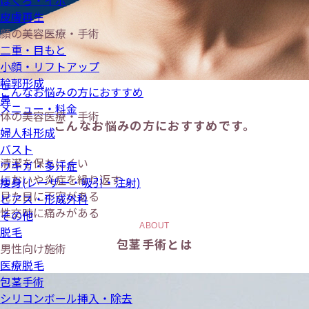
ほくろ・イボ
皮膚再生
顔の美容医療・手術
二重・目もと
小顔・リフトアップ
輪郭形成
こんなお悩みの方におすすめ
鼻
メニュー・料金
体の美容医療・手術
こんなお悩みの方におすすめです。
婦人科形成
バスト
清潔を保ちにくい
ワキガ・多汗症
においや炎症を繰り返す
痩身(レーザー・吸引・注射)
見た目に不安がある
ピアス・形成外科
性交時に痛みがある
その他
ABOUT
脱毛
包茎手術とは
男性向け施術
医療脱毛
包茎手術
シリコンボール挿入・除去