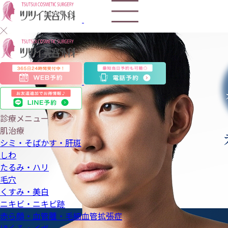
包
茎
手
術
診療メニュー
肌治療
シミ・そばかす・肝斑
しわ
たるみ・ハリ
毛穴
くすみ・美白
ニキビ・ニキビ跡
赤ら顔・血管腫・毛細血管拡張症