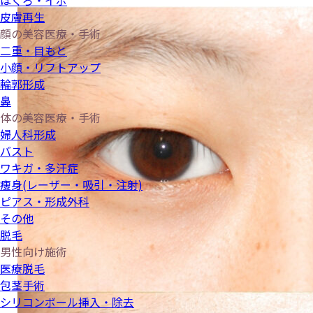
ほくろ・イボ
皮膚再生
顔の美容医療・手術
二重・目もと
小顔・リフトアップ
輪郭形成
鼻
体の美容医療・手術
婦人科形成
バスト
ワキガ・多汗症
痩身(レーザー・吸引・注射)
ピアス・形成外科
その他
脱毛
男性向け施術
医療脱毛
包茎手術
シリコンボール挿入・除去