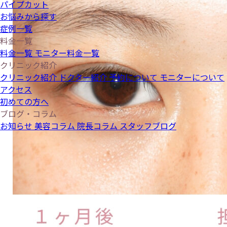
パイプカット
お悩みから探す
症例一覧
料金一覧
料金一覧
モニター料金一覧
クリニック紹介
クリニック紹介
ドクター紹介
予約について
モニターについて
アクセス
初めての方へ
ブログ・コラム
お知らせ
美容コラム
院長コラム
スタッフブログ