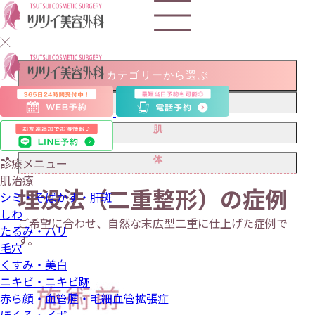
カテゴリーから選ぶ
顔
二重・目もと
肌
埋没法
小顔・リフトアップ
ヒアルロン酸注入(目の下のクマ)
脂肪吸引
シミ・そばかす・肝斑
体
診療メニュー
輪郭形成
ヒアルロン酸注入(涙袋)
ボトックス
ピコレーザー
額・こめかみヒアルロン酸注入
しわ
鼻
肌治療
目頭切開
ヒアルロン酸注入(額・おでこ)
唇ヒアルロン酸
埋没法（二重整形）の症例
水光注射
小鼻縮小
バスト
毛穴
シミ・そばかす・肝斑
ヒアルロン酸注入(鼻)
乳頭縮小
ポテンツァ
ワキガ・多汗症
ほくろ・イボ
しわ
乳輪縮小
ビューホット
ほくろ・イボ除去
ご希望に合わせ、自然な末広型二重に仕上げた症例で
痩身(レーザー・吸引・注射)
たるみ・ハリ
ミラドライ
脂肪吸引
す。
毛穴
脂肪溶解注射
くすみ・美白
ニキビ・ニキビ跡
赤ら顔・血管腫・毛細血管拡張症